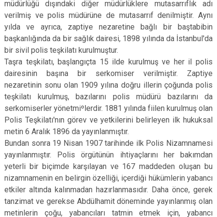
müdürlüğü dışındaki diğer müdürlüklere mutasarrıflık adı
verilmiş ve polis müdürüne de mutasarrıf denilmiştir. Aynı
yılda ve ayrıca, zaptiye nezaretine bağlı bir baştabibin
başkanlığında da bir sağlık dairesi, 1898 yılında da İstanbul'da
bir sivil polis teşkilatı kurulmuştur.
Taşra teşkilatı, başlangıçta 15 ilde kurulmuş ve her il polis
dairesinin başına bir serkomiser verilmiştir. Zaptiye
nezaretinin sonu olan 1909 yılına doğru illerin çoğunda polis
teşkilatı kurulmuş, bazılarını polis müdürü bazılarını da
serkomiserler yönetmiºlerdir. 1881 yılında fiilen kurulmuş olan
Polis Teşkilatı'nın görev ve yetkilerini belirleyen ilk hukuksal
metin 6 Aralık 1896 da yayınlanmıştır.
Bundan sonra 19 Nisan 1907 tarihinde ilk Polis Nizamnamesi
yayınlanmıştır. Polis örgütünün ihtiyaçlarını her bakımdan
yeterli bir biçimde karşılayan ve 167 maddeden oluşan bu
nizamnamenin en belirgin özelliği, içerdiği hükümlerin yabancı
etkiler altında kalınmadan hazırlanmasıdır. Daha önce, gerek
tanzimat ve gerekse Abdülhamit döneminde yayınlanmış olan
metinlerin çoğu, yabancıları tatmin etmek için, yabancı