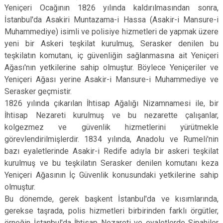
Yeniçeri Ocağının 1826 yılında kaldırılmasından sonra,
İstanbul'da Asakiri Muntazama-i Hassa (Asakir-i Mansure-i
Muhammediye) isimli ve polisiye hizmetleri de yapmak üzere
yeni bir Askeri teşkilat kurulmuş, Serasker denilen bu
teşkilatın komutanı, iç güvenliğin sağlanmasına ait Yeniçeri
Ağası'nın yetkilerine sahip olmuştur. Böylece Yeniçeriler ve
Yeniçeri Ağası yerine Asakir-i Mansure-i Muhammediye ve
Serasker geçmistir.
1826 yılında çıkarılan İhtisap Ağalığı Nizamnamesi ile, bir
İhtisap Nezareti kurulmuş ve bu nezarette çalışanlar,
kolgezmez ve güvenlik hizmetlerini yürütmekle
görevlendirilmişlerdir. 1834 yılında, Anadolu ve Rumeli'nin
bazı eyaletlerinde Asakir-i Redife adıyla bir askeri teşkilat
kurulmuş ve bu teşkilatın Serasker denilen komutanı keza
Yeniçeri Ağasının İç Güvenlik konusundaki yetkilerine sahip
olmuştur.
Bu dönemde, gerek başkent İstanbul'da ve kısımlarında,
gerekse taşrada, polis hizmetleri birbirinden farklı örgütler,
örneğin İstanbul'da İhtisap Nezareti ve eyaletlerde Sipahiler