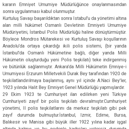
kararın Emniyet Umumiye Müdürlüğünce onaylanmasından
sonra uygulanması kabul olunmuştur.
Kurtuluş Savaşı başarıldıktan sonra Istabul'u da yönetimi altına
alan milli hükümet Osmanlı Devletinin Emniyeti Umumiye
Müdüriyetini, İstanbul Polis Müdürlüğü haline dönüştürmüştür.
Böylece Mondros Mütarekesi ve Kurtuluş Savaşı koşullarının
Anadolu'da ortaya çıkardığı ikili polis sistemi, (bir yanda
İstanbul'da Osmanlı Hükümetine bağlı, diğer yanda Milli
Hükümetin oluşturduğu yeni Polis teşkilatı) teke indirgenmiş
ve bütünlük sağlanmıştır. Ankara'da Milli Hükümetin Emniye-i
Umumiyesi Erzurum Milletvekili Durak Bey tarafından 1920 de
teşkilatlandırılmaya başlanmış, aynı yıl içinde A.Naci Bey'ler,
1923 yılında Halit Bey Emniyet Genel Müdürlüğü yapmışlardır.
29 Ekim 1923 te Cumhuriyet ilan edilirken yeni Türkiye
Cumhuriyeti zayıf bir polis teşkilatı devralmıştır.Cumhuriyet
yönetimi, Il polis teşkilatlarını da merkez teşkilatı gibi pek
zayıf durumda bulmuştur.İstanbul, Izmir, Edirne, Bursa,
Balıkesir ve Manisa gibi büyük iller 1922 yılına kadar işgal
altında kalmış ve bu nedenle kadroları yetersiz durumda