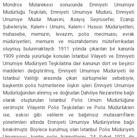
Mondros Mütarekesi sonucunda Emniyeti Umumiye
Müdürlüğü Teşkilatı, Emniyeti Umumiye Müdürü, Emniyeti
Umumiye Müdür Muavini, Asayiş Seyrüsefer, Ecanip
Şubeleriyle, Kalem-i Umumi, Kalem-i Hususi Müdüriyetleri,
muhasebe, memurin, levazım, polis mecmuası, evrak
müdüriyetleri, memurin ve müstahdemini müteferrikadan
oluşmuş bulunmaktaydı. 1911 yılında çıkarılan bir kanunla
1909 yılında yürürlüğe konulan İstanbul Vilayeti ve Emniyeti
Umumiye Müdüriyeti Teşkilatına dair kanunun dört ve beşinci
maddeleri değiştirilmiş, Emniyeti Umumiye Müdüriyeti ile
İstanbul Valiliği arasında çıkan sürtüşmeler sebebiyle,
başkentin polis hizmetlerine ilişkin işleri Emniyeti Umumiye
Müdürlüğünden alınmış ve doğrudan Dahiliye Nezaretine bağlı
olarak oluşturulan İstanbul Polis Umum Müdürlüğüne
verilmiştir. Vilayetin Polis Teşkilatları ve Polis Müdürlükleri
ise, eskisi gibi valilerin ve bağımsız mutasarrıfların
yönetimleri altında Emniyeti Umumiye Müdüriyetine bağlı
bırakılmıştır. Böylece kurulmuş olan İstanbul Polis Müdüriyeti
Umumiyesi, kentin polis hizmetlerini, 24 Şubat 1923 de