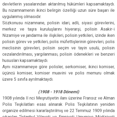
devletlerin yasalarından aktarılmış hükümleri kapsamaktaydı.
Bu nizamnamenin ikinci belirgin özelliği uzun süre başarı ile
uygulanmış olmasıdır.
Sözkonusu nizamnane, polisin idari, adli, siyasi görevlerini,
merkez ve taşra kuruluşlarını hiyerarşi, polisin Asakir-i
Nizamiye ve jandarma ile ilişkileri, polisin yetkileri, izinde iken
polisin görev ve yetkileri, polis müfettişlerinin görevleri, polis
meclisinin görevleri, polisin seçim ve tayin usulü, polisin
cezalandırılması, yargılanması, polisin ödenekleri ve benzeri
hususları kapsamaktaydı.
Aynı nizamnameye göre polisler, serkomiser, ikinci komiser,
üçüncü komiser, komiser muavini ve polis memuru olmak
üzere 5 sınıfa ayrılmaktaydı.
(1908 - 1918 Dönemi)
1908 yılında II nci Meşrutiyetin ilanı üzerine Fransız ve Alman
Polis Teşkilatları esas alınarak Polis Teşkilatının yeniden
organize edilmesi kararlaştırılmış ve 22 Temmuz 1909 yılında
çıkarılan "İstanbul Vilayeti ve Emniyeti Umumiye Müdüriyeti