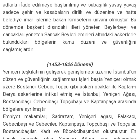
adlarla ifade edilmeye başlanılmış ve subaşılık yavaş yavaş
sadece şehir ve kasabaların dirlik ve düzenine ve hatta
belediye imar işlerine bakan kimselerin ünvanı olmuştur. Bu
dönemde başkent dışındaki illeri yöneten Beylerbeyi ve
sancakları yöneten Sancak Beyleri emirleri altındaki askerlerle
bulundukları bölgelerin kamu düzeni ve güvenliğini
sağlamışlardır.
(1453-1826 Dönemi)
Yeniçeri teşkilatının gelişerek genişlemesi üzerine İstanbul'un
düzen ve güvenliğinin sağlanması işleri başta Yeniçeri olmak
üzere Bostancı, Cebeci, Topçu gibi askeri ocaklar ile Kaptan-ı
Derya askerlerine intikal etmiş ve İstanbul, Yeniçeri Ağası,
Bostancıbaşı, Cebecibaşı, Topçubaşı ve Kaptanpaşa arasında
bölgelere ayrılmıştır.
Emniyet makamları; Sadrazam, Yeniçeri ağası, Falakacı,
Cebecibaşı ve Cebeciler, Kaptanpaşa, Topçubaşı ve Topçular,
Bostancıbaşılar, Kadı ve Böcekcibaşından oluşmuştur. En
büyük sorumlu olan Yeniçeri Ağası, suç işleyenleri