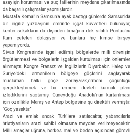
asayişin korunması ve suç faillerinin meydana çıkarılmasında
da başarılı çalışmalar yapmışlardır.
Mustafa Kemal'in Samsun'a ayak bastığı günlerde Samsun'da
bir ingiliz yüzbaşının emrinde işgal kuvvetleri bulunuyor,
kentin sokakların da dişinden tırnağına dek silahlı Pontus'cu
Rum çeteleri dolaşıyor ve bunlara hiç kimse birşey
yapamıyordu.
Sivas Knngresinde işgal edilmiş bölgelerde milli direnişin
örgütlenmesi ve bölgelerin işgalden kurtulması için önlemler
alınmıştır. Kongre Fransız ve Ingilizlerin Diyarbakır, Halep ve
Suriye'deki ermenilerin bölgeye göçlerini sağlayarak
müslüman halkı göçe zorlayarak,ermeni çoğunluğu
gerçekleştirmek ve bir ermeni devleti kurmak planı
izlediklerini saptamış, Güneydoğu Anadolu'nun kurtarılması
için özellikle Maraş ve Antep bölgesine şu direktifi vermiştir.
"Göç yasaktır."
Arazi ve emlak ancak Türk'lere satılacaktır, yabancılarla
hristiyanların arazi sahibi olmasına meydan verilmeyecektir.
Milli amaçlar uğruna, herkes mal ve beden açısından görevli