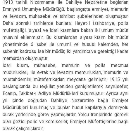
1913 tarihli Nizamname ile Dahiliye Nezaretine bağlanan
Emniyeti Umumiye Müdürlüğü, başlangıçta emniyet, memurin
ve levazım, muhasebe ve tahribat şubelerinden oluşmuştur.
Daha sonraki tarihlerde bunlara, Heyet-i İstihbariye, polis
müfettişliği, siyasi ve idari kısımlara bakan iki umum müdür
muavini eklenmiştir. Bu kısımlardan siyası kısım bir müdür
yönetiminde 6 şube ile umumi ve hususi kalemden, her
şubenin kadrosu ise bir müdür, iki yardımcı ve gerektiği kadar
memurdan oluşmuştur.
İdari kısım, muhasebe, memurin ve polis mecmua
müdürlükleri, ile evrak ve levazım memurlukları, memurin ve
mustahdemini müteferrikadan meydana gelmiştir. 1915 yılı
başlangıcında bu teşkilat yeniden genişletilerek seyrüsefer,
Ecanip, Takibat-ı Adliye Müdürlükleri kurulmuştur. Ayrıca aynı
yıl içinde doğrudan Dahiliye Nezaretine bağlı Emniyet
Müdürlükleri kurulmuş ve bunlar hudut kapılarıyla demiryolu
durak yerlerinde görev yapmışlardır. Yolcu trenlerinde görevli
olan gezici polis ve komiserler, Emniyet Müfettişlerine bağlı
olarak çalışmışlardır.