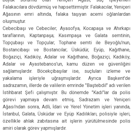
Falakacılara dövdürmüş ve hapsettirmiştir. Falakacılar, Yeniçeri
Ağasının emri altında, falaka taşıyan acemi oğlanlardan
oluşmuştur.
Cebecibaşı ve Cebeciler; Ayasofya, Kocapaşa ve Ahırkapı
taraflarının, Kaptanpaşa; Kasımpaşa ve Galata semtinin,
Topçubaşı ve Topçular; Tophane semti ile Beyoğlu'nun,
Bostancıbaşı ve Bostancılar; Üsküdür, Eyüp, Kağıthane,
Boğaziçi, Kadıköy, Adalar ve Kağıthane, Boğaziçi, Kadıköy,
Adalar ve Ayastebanos'un, kamu düzen ve güvenliğini
sağlamışlardır. Böcekçibaşılar ise, suçluları izleme ve
yakalama işleriyle uğraşmışlardır. Ayrıca Başkent'de
sadrazamın, illerde de valilerin emrinde "Baştebdil" adı verilen
İstihbarat Şefi çalışmıştır. Bu dönemde "Kadı"lar da polis
görevi yapmaya devam etmiş, Sadrazam ve Yeniçeri
Ağası'ndan sonra, Adli, İdari ve Yerel Yönetim işleri yanında,
İstanbul, Galata, Üsküdar ve Eyüp Kadılıkları, polisiyle işleri,
özellikle ahlak zabıtasına ait işlerin yürütülmesinde polis
amiri olarak görev yapmışlardır.