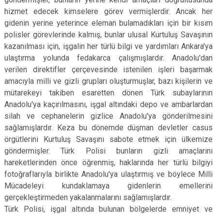
hizmet edecek kimselere görev vermişlerdir. Ancak her
gidenin yerine yeterince eleman bulamadıkları için bir kısım
polisler görevlerinde kalmış, bunlar ulusal Kurtuluş Savaşının
kazanılması için, işgalin her türlü bilgi ve yardımları Ankara'ya
ulaştırma yolunda fedakarca çalışmışlardır. Anadolu'dan
verilen direktifler çerçevesinde istenilen işleri başarmak
amacıyla milli ve gizli grupları oluşturmuşlar, bazı kişilerin ve
mütarekeyi takiben esaretten dönen Türk subaylarının
Anadolu'ya kaçırılmasını, işgal altındaki depo ve ambarlardan
silah ve cephanelerin gizlice Anadolu'ya gönderilmesini
sağlamışlardır. Keza bu dönemde düşman devletler casus
örgütlerini Kurtuluş Savaşını sabote etmek için ülkemize
göndermişler. Türk Polisi bunların gizli amaçlarını
hareketlerinden önce öğrenmiş, haklarında her türlü bilgiyi
fotoğraflarıyla birlikte Anadolu'ya ulaştırmış ve böylece Milli
Mücadeleyi kundaklamaya gidenlerin emellerini
gerçekleştirmeden yakalanmalarını sağlamışlardır.
Türk Polisi, işgal altında bulunan bölgelerde emniyet ve