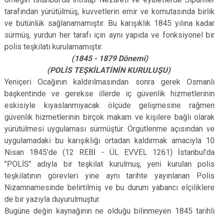
tarafından yürütülmüş, kuvvetlerin emir ve komutasında birlik
ve bütünlük sağlanamamıştır. Bu karışıklık 1845 yılına kadar
sürmüş, yurdun her tarafı için aynı yapıda ve fonksiyonel bir
polis teşkilatı kurulamamıştır.
(1845 - 1879 Dönemi)
(POLİS TEŞKİLATİNİN KURULUŞU)
Yeniçeri Ocağının kaldırılmasından sonra gerek Osmanlı
başkentinde ve gerekse illerde iç güvenlik hizmetlerinin
eskisiyle kıyaslanmıyacak ölçüde gelişmesine rağmen
güvenlik hizmetlerinin birçok makam ve kişilere bağlı olarak
yürütülmesi uygulaması sürmüştür. Örgütlenme açısından ve
uygulamadaki bu karışıklığı ortadan kaldırmak amacıyla 10
Nisan 1845'de (12 REBİ - ÜL EVVEL 1261) İstanbul'da
"POLİS" adıyla bir teşkilat kurulmuş, yeni kurulan polis
teşkilatının görevleri yine aynı tarihte yayınlanan Polis
Nizamnamesinde belirtilmiş ve bu durum yabancı elçiliklere
de bir yazıyla duyurulmuştur.
Bugüne değin kaynağının ne olduğu bilinmeyen 1845 tarihli