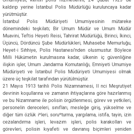
kaldırıp yerine İstanbul Polis Müdürlüğü kuruluncaya kadar
yürütmüştür.
İstanbul Polis Müdüriyeti Umumiyesinin mütareke
dönemindeki teşkilatı; Bir Umum Müdür ve Umum Müdür
Muavini, Teftis Heyeti Reisi, Tahrirat Müdürlüğü, Birinci, İkinci,
Üçüncü, Dördüncü Şube Müdürlükleri, Muhasebe Memurluğu,
Heyet-i Sıhhiye, Polis Hastanesi'nden olusmustur. Böylece
Milli Hükümetin kurulmasına kadar, ülkenin iç güvenliğine
ilişkin işler, Umum Jandarma Komutanlığı, Emniyeti Umumiye
Müdüriyeti ve İstanbul Polis Müdüriyeti Umumiyesi olmak
üzere üç teşkilat tarafından yürütülmüştür.
21 Mayıs 1913 tarihli Polis Nizamnamesi, II nci Meşrutiyet
devrinin koşullarına ve zamanın ihtiyaçlarına göre hazırlanmış
ve bu Nizamname ile polisin örgütlenmesi, görev ve yetkileri,
personelin dereceleri, sınıfları, mesleğe giriş, yükselme ve
diğer tüm özlük iºleri, soruºturma, yargılama, istifa, tayin, izin
cezalandırma işleri, levazım işleri, polis karakolları ve
görevleri, polisin kıyafeti ve davranış biçimleri yeniden