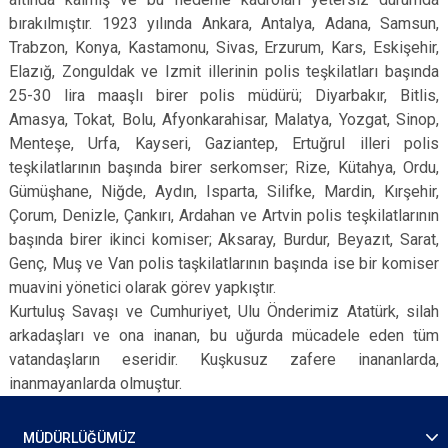
bırakılmıştır. 1923 yılında Ankara, Antalya, Adana, Samsun,
Trabzon, Konya, Kastamonu, Sivas, Erzurum, Kars, Eskişehir,
Elazığ, Zonguldak ve Izmit illerinin polis teşkilatları başında
25-30 lira maaşlı birer polis müdürü; Diyarbakır, Bitlis,
Amasya, Tokat, Bolu, Afyonkarahisar, Malatya, Yozgat, Sinop,
Menteşe, Urfa, Kayseri, Gaziantep, Ertuğrul illeri polis
teşkilatlarının başında birer serkomser; Rize, Kütahya, Ordu,
Gümüşhane, Niğde, Aydın, Isparta, Silifke, Mardin, Kırşehir,
Çorum, Denizle, Çankırı, Ardahan ve Artvin polis teşkilatlarının
başında birer ikinci komiser; Aksaray, Burdur, Beyazıt, Sarat,
Genç, Muş ve Van polis taşkilatlarının başında ise bir komiser
muavini yönetici olarak görev yapkıştır.
Kurtuluş Savaşı ve Cumhuriyet, Ulu Önderimiz Atatürk, silah
arkadaşları ve ona inanan, bu uğurda mücadele eden tüm
vatandaşların eseridir. Kuşkusuz zafere inananlarda,
inanmayanlarda olmuştur.
MÜDÜRLÜĞÜMÜZ