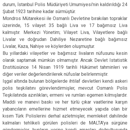
durum, İstanbul Polis Müdüriyeti Umumiyesi'nin kaldırıldığı 24
Şubat 1923 tarihine kadar sürmüştür.
Mondros Mütarekesi ile Osmanlı Devletine bırakılan topraklar
üzerinde, 15 vilayet 35 bağlı Liva ve 17 bağımsız Liva
kalmıştır. Merkezi Yönetim; Vilayet Liva, Vilayetlere bağlı
Livalar ve doğrudan Dahiliye Nezaretine bağlı bağımsız
Livalar, Kaza, Nahiye ve köylerden oluşmuştur.
Bu yıllardaki vilayetler ve bağımsız livaların nüfusunu kesin
olarak saptamak mümkün olmamıştır. Ancak Devlet Istatistik
Enstitüsünce 14 Nisan 1919 tarihli Hükümet tahminleri ve
diğer veriler değerlendirilerek nüfuslar belirlenmiştir.
Işgal altında bulunan bölgelerde ihtilaf devletleri kendi askeri
polis teşkilatını görevlendirmişler, mevcut Osmanlı Polis
Teşkilatında azınlıkları, ermeni ve rumları egemen kılmışlardır.
Maddi ve manevi baskı ve her türlü çıkar vaatlerine karşın
yabancıların emellerine hizmet etmeyecek yapıda olan bir
kısım Türk Polislerini derhal azletmişler, memleket dahilinde
kalmaları tehlikeli görülen polisleri de MALTA'ya sürgüne
göndermişler, bunların yerine kendi amaçları doğrultusunda