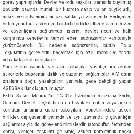
görev yapmışlardır. Devlet ve ordu teşkilatı zamanla büyümüş
devletin başında mutlak bir kudrete sahip ve en büyük adli,
askeri ve mülki amir olan padişahlar yer almışlardır. Padişahlar
bütün yönetsel, askeri ve bunlarla birlikte ülkede kamu düzen
ve güvenliğinin sağlanması işlerini, devlet ricali ve halk
karşısında kendilerini temsil eden sadrazamlar vasıtasıyla
yürütmüşlerdir. Bu nedenle sadrazamlar, bütün Polis
Teşkilatının görevlerini başarmak için özel memurlar, tebdil
çuhadarları kullanmışlardır.
Sadrazamın yanında yer alan subaşılar, yasakçı adı verilen
askerlerle başkentin dirlik ve düzenini sağlamışlar, XIV. asrın
ortalarına doğru yasakçıların yanında, gece bekçiliği yapan
ASESBAŞI'lar oluşturulmuştur.
Fatih Sultan Mehmet'in 1453'te İstanbul'u almasına kadar,
Osmanlı Devlet Teşkilatında en büyük komutan veya askeri
komutan anlamına gelen subaşıların yönetimindeki askeri
birlikler, dış güvenlik yanında ve aynı zamanda iç güvenliğin
sağlanmasıyla da görevlendirilmişlerdir. İstanbul'un fethinden
sonra, yeniçeri teşkilatı gelişmiş, askeri komutanlık başka