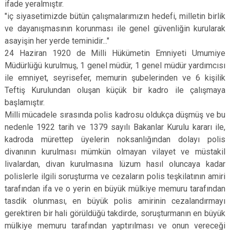
ifade yeralmıştır.
"iç siyasetimizde bütün çalışmalarımızın hedefi, milletin birlik
ve dayanışmasının korunması ile genel güvenliğin kurularak
asayişin her yerde teminidir..."
24 Haziran 1920 de Milli Hükümetin Emniyeti Umumiye
Müdürlüğü kurulmuş, 1 genel müdür, 1 genel müdür yardımcısı
ile emniyet, seyrisefer, memurin şubelerinden ve 6 kişilik
Teftiş Kurulundan oluşan küçük bir kadro ile çalışmaya
başlamıştır.
Milli mücadele sırasında polis kadrosu oldukça düşmüş ve bu
nedenle 1922 tarih ve 1379 sayılı Bakanlar Kurulu kararı ile,
kadroda mürettep üyelerin noksanlığından dolayı polis
divanının kurulması mümkün olmayan vilayet ve müstakil
livalardan, divan kurulmasına lüzum hasıl oluncaya kadar
polislerle ilgili soruşturma ve cezaların polis teşkilatının amiri
tarafından ifa ve o yerin en büyük mülkiye memuru tarafından
tasdik olunması, en büyük polis amirinin cezalandırmayı
gerektiren bir hali görüldüğü takdirde, soruşturmanın en büyük
mülkiye memuru tarafından yaptırılması ve onun vereceği