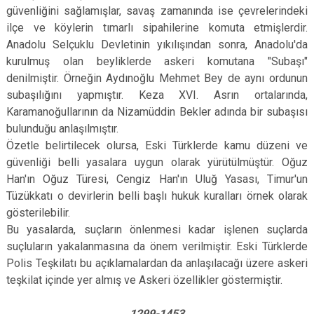
güvenliğini sağlamışlar, savaş zamanında ise çevrelerindeki
ilçe ve köylerin tımarlı sipahilerine komuta etmişlerdir.
Anadolu Selçuklu Devletinin yıkılışından sonra, Anadolu'da
kurulmuş olan beyliklerde askeri komutana "Subaşı"
denilmiştir. Örneğin Aydınoğlu Mehmet Bey de aynı ordunun
subaşılığını yapmıştır. Keza XVI. Asrın ortalarında,
Karamanoğullarının da Nizamüddin Bekler adında bir subaşısı
bulunduğu anlaşılmıştır.
Özetle belirtilecek olursa, Eski Türklerde kamu düzeni ve
güvenliği belli yasalara uygun olarak yürütülmüştür. Oğuz
Han'ın Oğuz Türesi, Cengiz Han'ın Uluğ Yasası, Timur'un
Tüzükkatı o devirlerin belli başlı hukuk kuralları örnek olarak
gösterilebilir.
Bu yasalarda, suçların önlenmesi kadar işlenen suçlarda
suçluların yakalanmasına da önem verilmiştir. Eski Türklerde
Polis Teşkilatı bu açıklamalardan da anlaşılacağı üzere askeri
teşkilat içinde yer almış ve Askeri özellikler göstermiştir.
1299-1453