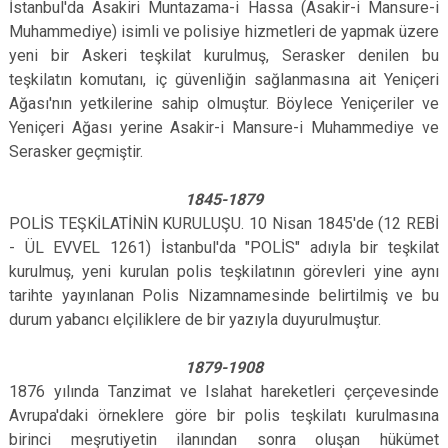
İstanbul'da Asakiri Muntazama-i Hassa (Asakir-i Mansure-i
Muhammediye) isimli ve polisiye hizmetleri de yapmak üzere
yeni bir Askeri teşkilat kurulmuş, Serasker denilen bu
teşkilatın komutanı, iç güvenliğin sağlanmasına ait Yeniçeri
Ağası'nın yetkilerine sahip olmuştur. Böylece Yeniçeriler ve
Yeniçeri Ağası yerine Asakir-i Mansure-i Muhammediye ve
Serasker geçmiştir.
1845-1879
POLİS TEŞKİLATİNİN KURULUŞU. 10 Nisan 1845'de (12 REBİ
- ÜL EVVEL 1261) İstanbul'da "POLİS" adıyla bir teşkilat
kurulmuş, yeni kurulan polis teşkilatının görevleri yine aynı
tarihte yayınlanan Polis Nizamnamesinde belirtilmiş ve bu
durum yabancı elçiliklere de bir yazıyla duyurulmuştur.
1879-1908
1876 yılında Tanzimat ve Islahat hareketleri çerçevesinde
Avrupa'daki örneklere göre bir polis teşkilatı kurulmasına
birinci meşrutiyetin ilanından sonra oluşan hükümet