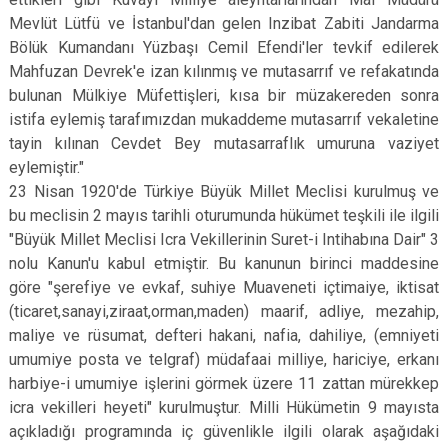
Mevlüt Lütfü ve İstanbul'dan gelen Inzibat Zabiti Jandarma
Bölük Kumandanı Yüzbaşı Cemil Efendi'ler tevkif edilerek
Mahfuzan Devrek'e izan kılınmış ve mutasarrıf ve refakatında
bulunan Mülkiye Müfettişleri, kısa bir müzakereden sonra
istifa eylemiş tarafımızdan mukaddeme mutasarrıf vekaletine
tayin kılınan Cevdet Bey mutasarraflık umuruna vaziyet
eylemiştir."
23 Nisan 1920'de Türkiye Büyük Millet Meclisi kurulmuş ve
bu meclisin 2 mayıs tarihli oturumunda hükümet teşkili ile ilgili
"Büyük Millet Meclisi Icra Vekillerinin Suret-i Intihabına Dair" 3
nolu Kanun'u kabul etmiştir. Bu kanunun birinci maddesine
göre "şerefiye ve evkaf, suhiye Muaveneti içtimaiye, iktisat
(ticaret,sanayi,ziraat,orman,maden) maarif, adliye, mezahip,
maliye ve rüsumat, defteri hakani, nafia, dahiliye, (emniyeti
umumiye posta ve telgraf) müdafaai milliye, hariciye, erkanı
harbiye-i umumiye işlerini görmek üzere 11 zattan mürekkep
icra vekilleri heyeti" kurulmuştur. Milli Hükümetin 9 mayısta
açıkladığı programında iç güvenlikle ilgili olarak aşağıdaki