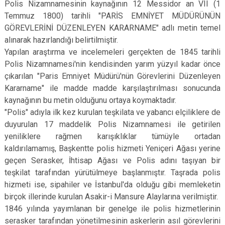
Polis Nizamnamesinin kaynağının 12 Messidor an VII (1
Temmuz 1800) tarihli "PARİS EMNİYET MÜDÜRÜNÜN
GÖREVLERİNİ DÜZENLEYEN KARARNAME" adlı metin temel
alınarak hazırlandığı belirtilmiştir.
Yapılan araştırma ve incelemeleri gerçekten de 1845 tarihli
Polis Nizamnamesi'nin kendisinden yarım yüzyıl kadar önce
çıkarılan "Paris Emniyet Müdürü'nün Görevlerini Düzenleyen
Kararname" ile madde madde karşılaştırılması sonucunda
kaynağının bu metin olduğunu ortaya koymaktadır.
"Polis" adıyla ilk kez kurulan teşkilata ve yabancı elçiliklere de
duyurulan 17 maddelik Polis Nizamnamesi ile getirilen
yeniliklere rağmen karışıklıklar tümüyle ortadan
kaldırılamamış, Başkentte polis hizmeti Yeniçeri Ağası yerine
geçen Serasker, İhtisap Ağası ve Polis adını taşıyan bir
teşkilat tarafından yürütülmeye başlanmıştır. Taşrada polis
hizmeti ise, sipahiler ve İstanbul'da olduğu gibi memleketin
birçok illerinde kurulan Asakir-i Mansure Alaylarına verilmiştir.
1846 yılında yayımlanan bir genelge ile polis hizmetlerinin
serasker tarafından yönetilmesinin askerlerin asıl görevlerini