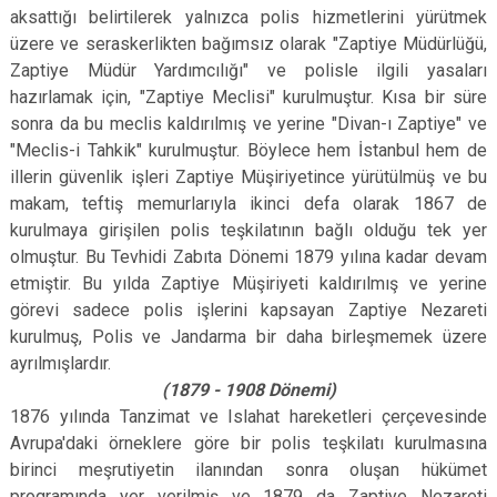
aksattığı belirtilerek yalnızca polis hizmetlerini yürütmek
üzere ve seraskerlikten bağımsız olarak "Zaptiye Müdürlüğü,
Zaptiye Müdür Yardımcılığı" ve polisle ilgili yasaları
hazırlamak için, "Zaptiye Meclisi" kurulmuştur. Kısa bir süre
sonra da bu meclis kaldırılmış ve yerine "Divan-ı Zaptiye" ve
"Meclis-i Tahkik" kurulmuştur. Böylece hem İstanbul hem de
illerin güvenlik işleri Zaptiye Müşiriyetince yürütülmüş ve bu
makam, teftiş memurlarıyla ikinci defa olarak 1867 de
kurulmaya girişilen polis teşkilatının bağlı olduğu tek yer
olmuştur. Bu Tevhidi Zabıta Dönemi 1879 yılına kadar devam
etmiştir. Bu yılda Zaptiye Müşiriyeti kaldırılmış ve yerine
görevi sadece polis işlerini kapsayan Zaptiye Nezareti
kurulmuş, Polis ve Jandarma bir daha birleşmemek üzere
ayrılmışlardır.
(1879 - 1908 Dönemi)
1876 yılında Tanzimat ve Islahat hareketleri çerçevesinde
Avrupa'daki örneklere göre bir polis teşkilatı kurulmasına
birinci meşrutiyetin ilanından sonra oluşan hükümet
programında yer verilmiş ve 1879 da Zaptiye Nezareti