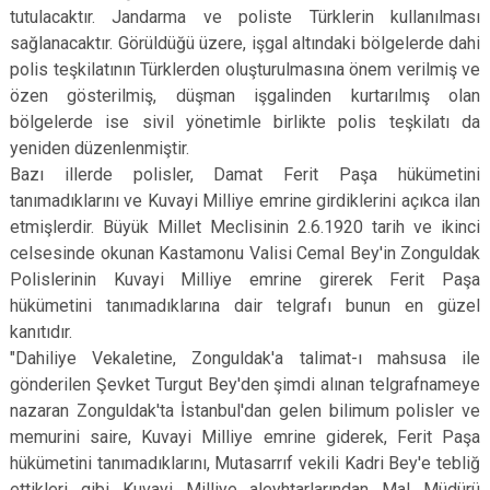
tutulacaktır. Jandarma ve poliste Türklerin kullanılması
sağlanacaktır. Görüldüğü üzere, işgal altındaki bölgelerde dahi
polis teşkilatının Türklerden oluşturulmasına önem verilmiş ve
özen gösterilmiş, düşman işgalinden kurtarılmış olan
bölgelerde ise sivil yönetimle birlikte polis teşkilatı da
yeniden düzenlenmiştir.
Bazı illerde polisler, Damat Ferit Paşa hükümetini
tanımadıklarını ve Kuvayi Milliye emrine girdiklerini açıkca ilan
etmişlerdir. Büyük Millet Meclisinin 2.6.1920 tarih ve ikinci
celsesinde okunan Kastamonu Valisi Cemal Bey'in Zonguldak
Polislerinin Kuvayi Milliye emrine girerek Ferit Paşa
hükümetini tanımadıklarına dair telgrafı bunun en güzel
kanıtıdır.
"Dahiliye Vekaletine, Zonguldak'a talimat-ı mahsusa ile
gönderilen Şevket Turgut Bey'den şimdi alınan telgrafnameye
nazaran Zonguldak'ta İstanbul'dan gelen bilimum polisler ve
memurini saire, Kuvayi Milliye emrine giderek, Ferit Paşa
hükümetini tanımadıklarını, Mutasarrıf vekili Kadri Bey'e tebliğ
ettikleri gibi Kuvayi Milliye aleyhtarlarından Mal Müdürü