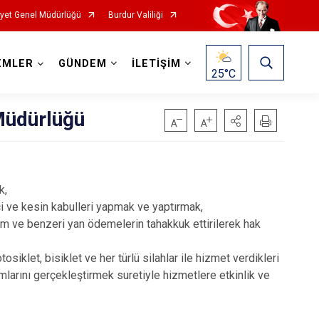
yet Genel Müdürlüğü
Burdur Valiliği
EMLER
GÜNDEM
İLETİŞİM
25
°C
Müdürlüğü
k,
ici ve kesin kabulleri yapmak ve yaptırmak,
m ve benzeri yan ödemelerin tahakkuk ettirilerek hak
tosiklet, bisiklet ve her türlü silahlar ile hizmet verdikleri
mlarını gerçekleştirmek suretiyle hizmetlere etkinlik ve