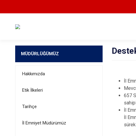
Deste
MÜDÜRLÜĞÜMÜZ
Hakkımızda
İl Em
Mevcu
Etik İlkeleri
657 S
sahip
Tarihçe
İl Emn
İl Em
İl Emniyet Müdürümüz
sürek