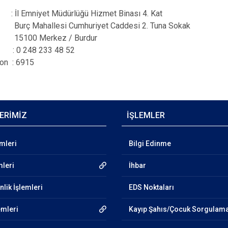
l Emniyet Müdürlüğü Hizmet Binası 4. Kat
allesi Cumhuriyet Caddesi 2. Tuna Sokak
Merkez / Burdur
: 0 248 233 48 52
fon : 6915
ERİMİZ
İŞLEMLER
emleri
Bilgi Edinme
mleri
İhbar
lik İşlemleri
EDS Noktaları
emleri
Kayıp Şahıs/Çocuk Sorgulam