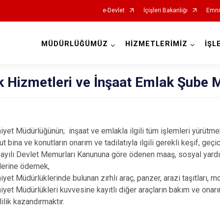
e-Devlet
İçişleri Bakanlığı
Emni
MÜDÜRLÜĞÜMÜZ
HİZMETLERİMİZ
İŞL
İl Emniyet Müdürlükleri
k Hizmetleri ve İnşaat Emlak Şube 
niyet Müdürlüğünün; inşaat ve emlakla ilgili tüm işlemleri yürütme
t bina ve konutların onarım ve tadilatıyla ilgili gerekli keşif, geç
ayılı Devlet Memurları Kanununa göre ödenen maaş, sosyal yardı
lerine ödemek,
iyet Müdürlüklerinde bulunan zırhlı araç, panzer, arazi taşıtları, mo
niyet Müdürlükleri kuvvesine kayıtlı diğer araçların bakım ve onarı
lilik kazandırmaktır.