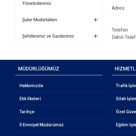
Yöneticilerimiz
Adres : İ
Burç Mah
Şube Müdürlükleri
15100 
Telefon 
Şehitlerimiz ve Gazilerimiz
Dahili Tele
MÜDÜRLÜĞÜMÜZ
HİZMETL
Hakkımızda
Trafik İşl
Etik İlkeleri
Silah İşle
Tarihçe
Özel Güven
İl Emniyet Müdürümüz
Eğitim İşl