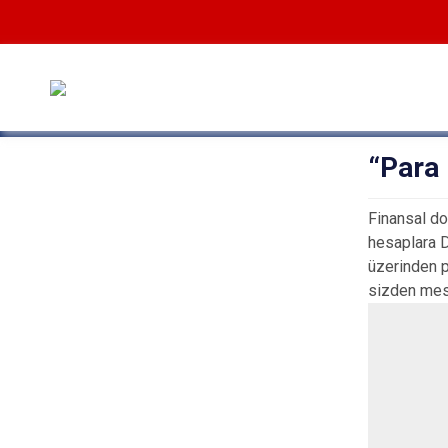
“Para 
Finansal do
hesaplara D
üzerinden p
sizden mesa