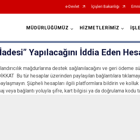
e-Devlet
İçişleri Bakanlığı
Emni
MÜDÜRLÜĞÜMÜZ
HİZMETLERİMİZ
İŞL
İl Emniyet Müdürlükleri
İadesi” Yapılacağını İddia Eden Hes
landırıcılık mağdurlarına destek sağlanılacağını ve geri ödeme sür
İKKAT Bu tür hesaplar üzerinden paylaşılan bağlantılara tıklamayın.
aylaşmayın. Şüpheli hesapları ilgili platformlara bildirin ve koll
j veya bağlantı yoluyla şifre, kart bilgisi ya da doğrulama kodu