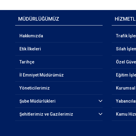
MÜDÜRLÜĞÜMÜZ
HİZMETL
Hakkımızda
Trafik İşl
Etik İlkeleri
Silah İşle
Tarihçe
Özel Güven
İl Emniyet Müdürümüz
Eğitim İşl
Yöneticilerimiz
Kurumsal 
Şube Müdürlükleri
Yabancıla
Şehitlerimiz ve Gazilerimiz
Kamu Hizm