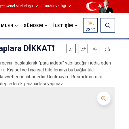
yet Genel Müdürlüğü
Burdur Valiliği
EMLER
GÜNDEM
İLETİŞİM
23
°C
aplara DİKKAT❗️
ecinin başlatılarak “para iadesi” yapılacağını iddia eden
 Kişisel ve finansal bilgilerinizi bu bağlantılar
uk kuvvetlerine ihbar edin. Unutmayın: Resmî kurumlar
 talep ederek para iadesi yapmaz.