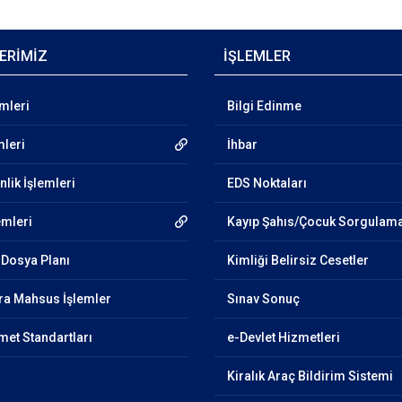
ERİMİZ
İŞLEMLER
emleri
Bilgi Edinme
mleri
İhbar
lik İşlemleri
EDS Noktaları
emleri
Kayıp Şahıs/Çocuk Sorgulam
Dosya Planı
Kimliği Belirsiz Cesetler
ra Mahsus İşlemler
Sınav Sonuç
et Standartları
e-Devlet Hizmetleri
Kiralık Araç Bildirim Sistemi