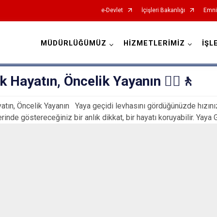
e-Devlet
İçişleri Bakanlığı
Emni
MÜDÜRLÜĞÜMÜZ
HİZMETLERİMİZ
İŞL
İl Emniyet Müdürlükleri
k Hayatın, Öncelik Yayanın 🚶‍♀️🚶
atın, Öncelik Yayanın Yaya geçidi levhasını gördüğünüzde hızınızı
rinde göstereceğiniz bir anlık dikkat, bir hayatı koruyabilir. Yaya