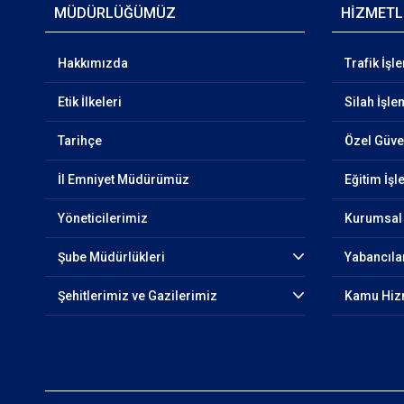
MÜDÜRLÜĞÜMÜZ
HİZMETL
Hakkımızda
Trafik İşl
Etik İlkeleri
Silah İşle
Tarihçe
Özel Güven
İl Emniyet Müdürümüz
Eğitim İşl
Yöneticilerimiz
Kurumsal 
Şube Müdürlükleri
Yabancıla
Şehitlerimiz ve Gazilerimiz
Kamu Hizm