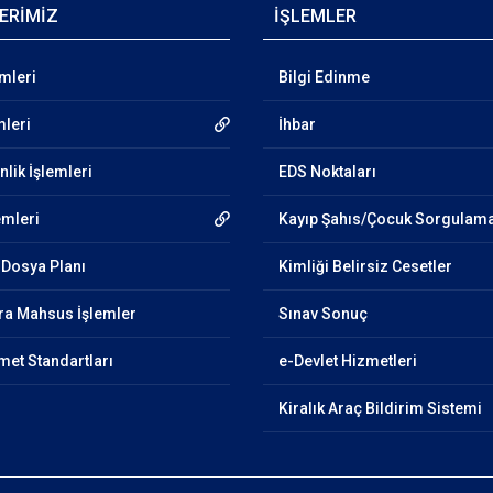
ERİMİZ
İŞLEMLER
emleri
Bilgi Edinme
mleri
İhbar
lik İşlemleri
EDS Noktaları
emleri
Kayıp Şahıs/Çocuk Sorgulam
Dosya Planı
Kimliği Belirsiz Cesetler
ra Mahsus İşlemler
Sınav Sonuç
et Standartları
e-Devlet Hizmetleri
Kiralık Araç Bildirim Sistemi