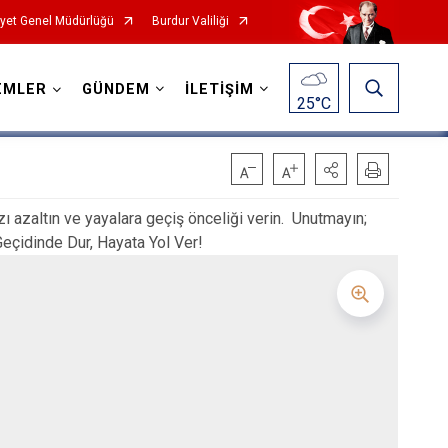
yet Genel Müdürlüğü
Burdur Valiliği
EMLER
GÜNDEM
İLETİŞİM
25
°C
 azaltın ve yayalara geçiş önceliği verin. Unutmayın;
 Geçidinde Dur, Hayata Yol Ver!